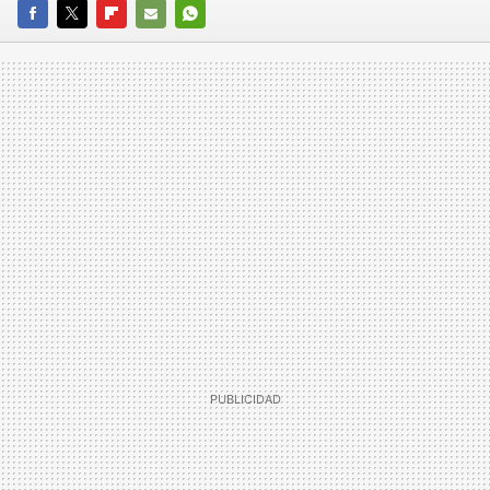
FACEBOOK
TWITTER
FLIPBOARD
E-
WHATSAPP
MAIL