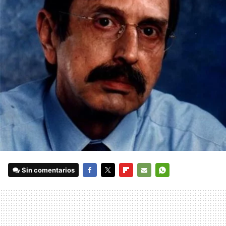
Sin comentarios
FACEBOOK
TWITTER
FLIPBOARD
E-
WHATSAPP
MAIL