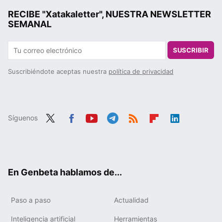
RECIBE "Xatakaletter", NUESTRA NEWSLETTER
SEMANAL
SUSCRIBIR
Suscribiéndote aceptas nuestra
política de privacidad
Síguenos
Twit
Fac
You
Tele
RSS
Flip
Link
ter
ebo
tub
gra
boa
edIn
ok
e
m
rd
En Genbeta hablamos de...
Paso a paso
Actualidad
Inteligencia artificial
Herramientas