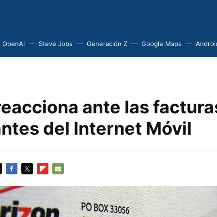
OpenAI
Steve Jobs
Generación Z
Google Maps
Androi
eacciona ante las factura
ntes del Internet Móvil
FACEBOOK
TWITTER
FLIPBOARD
E-
MAIL