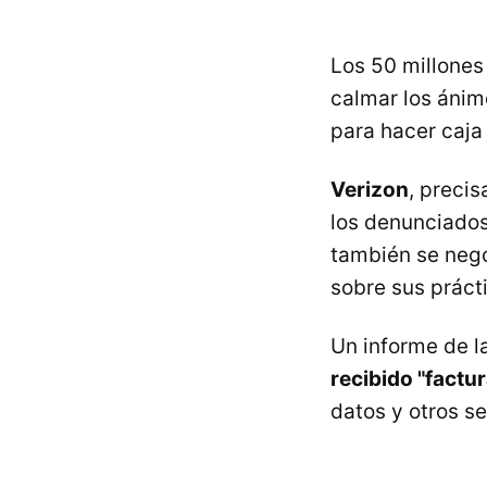
Los 50 millones
calmar los áni
para hacer caj
Verizon
, preci
los denunciados
también se negó
sobre sus práct
Un informe de 
recibido "factu
datos y otros s