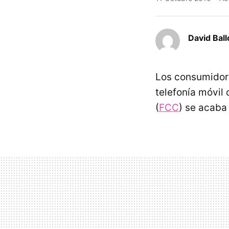
David Ball
Los consumidore
telefonía móvil 
(
FCC
) se acaba