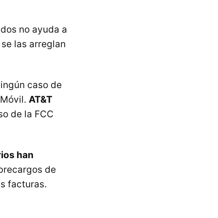
ados no ayuda a
 se las arreglan
ingún caso de
 Móvil.
AT&T
so de la FCC
rios han
obrecargos de
s facturas.