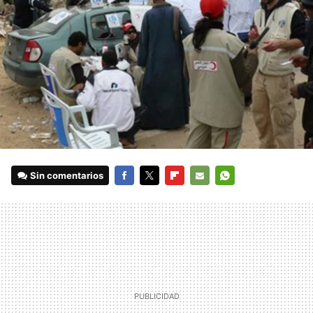
Sin comentarios
FACEBOOK
TWITTER
FLIPBOARD
E-
WHATSAPP
MAIL