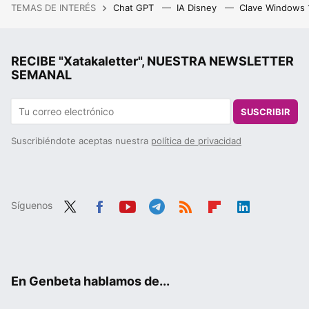
TEMAS DE INTERÉS
Chat GPT
IA Disney
Clave Windows
RECIBE "Xatakaletter", NUESTRA NEWSLETTER
SEMANAL
SUSCRIBIR
Suscribiéndote aceptas nuestra
política de privacidad
Síguenos
Twit
Fac
You
Tele
RSS
Flip
Link
ter
ebo
tub
gra
boa
edIn
ok
e
m
rd
En Genbeta hablamos de...