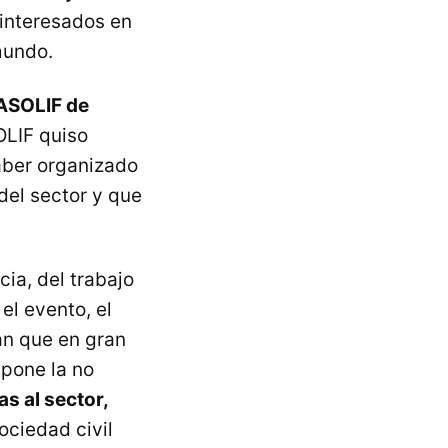
 interesados en
mundo.
ASOLIF de
LIF quiso
aber organizado
del sector y que
ia, del trabajo
el evento, el
an que en gran
upone la no
as al sector,
ociedad civil