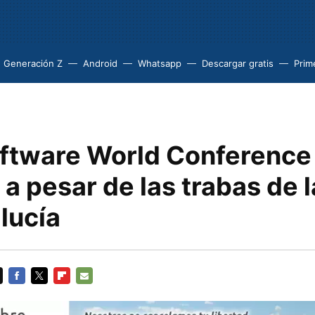
Generación Z
Android
Whatsapp
Descargar gratis
Prim
oftware World Conference
 a pesar de las trabas de 
lucía
FACEBOOK
TWITTER
FLIPBOARD
E-
MAIL