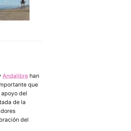
y
Andalibre
han
importante que
l apoyo del
tada de la
adores
bración del