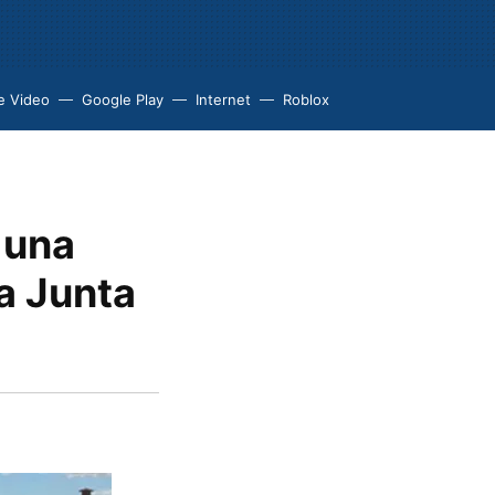
e Video
Google Play
Internet
Roblox
 una
la Junta