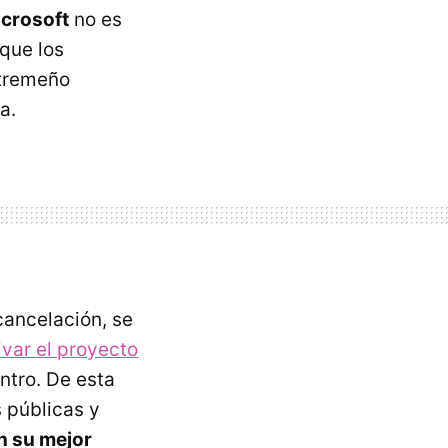
icrosoft
no es
 que los
xtremeño
a.
cancelación, se
ivar el proyecto
ntro. De esta
 públicas y
 su mejor