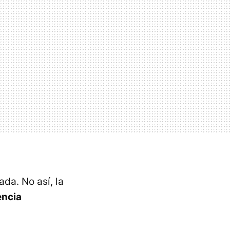
da. No así, la
encia