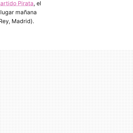
artido Pirata
, el
á lugar mañana
Rey, Madrid).