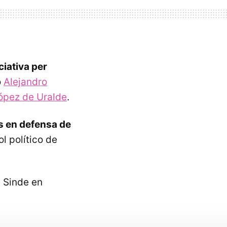
iciativa per
ó
Alejandro
ópez de Uralde
.
 en defensa de
l político de
e Sinde en