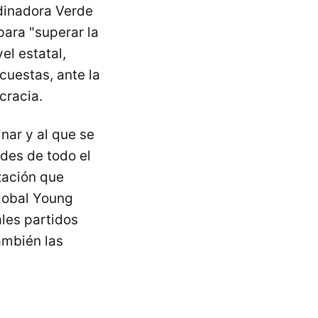
dinadora Verde
ara "superar la
el estatal,
cuestas, ante la
cracia.
nar y al que se
des de todo el
zación que
lobal Young
ales partidos
mbién las