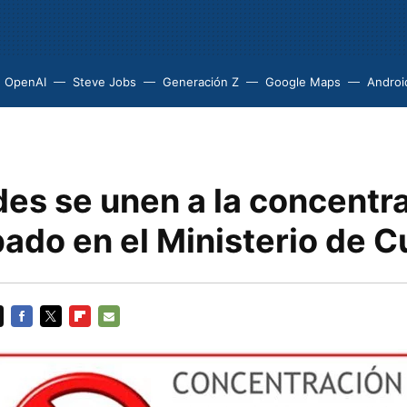
OpenAI
Steve Jobs
Generación Z
Google Maps
Androi
des se unen a la concentr
ado en el Ministerio de C
FACEBOOK
TWITTER
FLIPBOARD
E-
MAIL