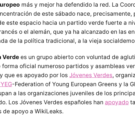
Europeo
más y mejor ha defendido la red. La Coor
ncentración de este sábado nace, precisamente, p
e este espacio hacia un partido verde fuerte a niv
francés o el alemán, que ya ha alcanzado en las en
ada de la política tradicional, a la vieja socialdemo
 Verde
es un grupo abierto con voluntad de agluti
 forma oficial numeroso partidos y asambleas ver
y que es apoyado por los
Jóvenes Verdes
, organi
FYEG
-Federation of Young European Greens y la G
pan a las organizaciones juveniles de los princip
do. Los Jóvenes Verdes españoles han
apoyado
ta
 de apoyo a WikiLeaks.