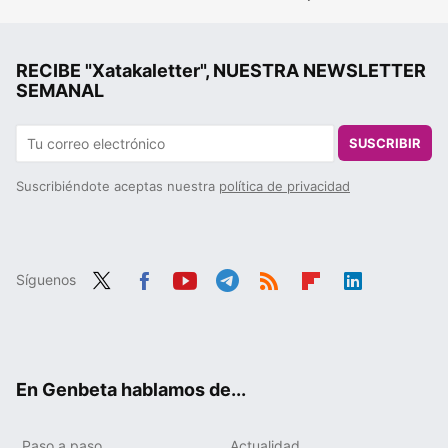
RECIBE "Xatakaletter", NUESTRA NEWSLETTER
SEMANAL
SUSCRIBIR
Suscribiéndote aceptas nuestra
política de privacidad
Síguenos
Twit
Fac
You
Tele
RSS
Flip
Link
ter
ebo
tub
gra
boa
edIn
ok
e
m
rd
En Genbeta hablamos de...
Paso a paso
Actualidad