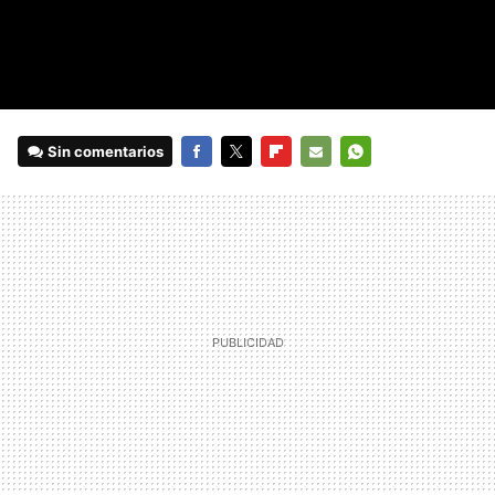
Sin comentarios
FACEBOOK
TWITTER
FLIPBOARD
E-
WHATSAPP
MAIL