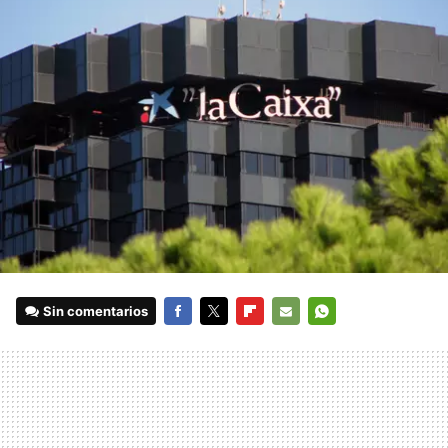
Sin comentarios
FACEBOOK
TWITTER
FLIPBOARD
E-
WHATSAPP
MAIL