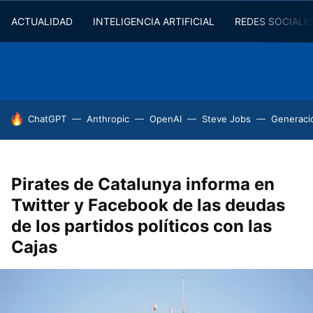
ACTUALIDAD
INTELIGENCIA ARTIFICIAL
REDES SOCIALE
HOY SE HABLA DE
ChatGPT
Anthropic
OpenAI
Steve Jobs
Generaci
Pirates de Catalunya informa en
Twitter y Facebook de las deudas
de los partidos políticos con las
Cajas