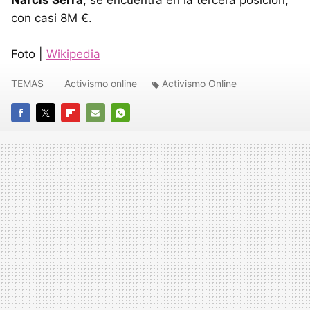
Narcís Serra
, se encuentra en la tercera posición,
con casi 8M €.
Foto |
Wikipedia
TEMAS
Activismo online
Activismo Online
FACEBOOK
TWITTER
FLIPBOARD
E-
WHATSAPP
MAIL