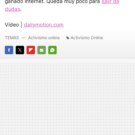
ganado Internet. Queda muy poco para
salir de
dudas
.
Vídeo |
dailymotion.com
TEMAS
Activismo online
Activismo Online
FACEBOOK
TWITTER
FLIPBOARD
E-
WHATSAPP
MAIL