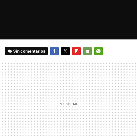
Sin comentarios
FACEBOOK
TWITTER
FLIPBOARD
E-
WHATSAPP
MAIL