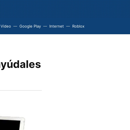
 Video
Google Play
Internet
Roblox
ayúdales