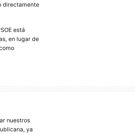
o directamente
PSOE está
as, en lugar de
y como
ar nuestros
ublicana, ya