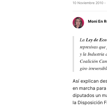
10 Noviembre 2010
Moni En 
Ley de Eco
La
represivas que
y la Industria
Coalición Can
giro irreversib
Así explican d
en marcha para 
diputados un ma
la Disposición 