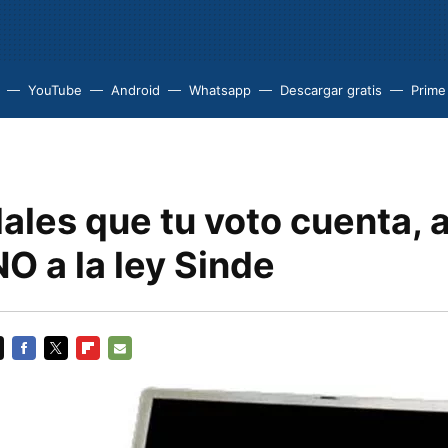
YouTube
Android
Whatsapp
Descargar gratis
Prime
ales que tu voto cuenta, 
NO a la ley Sinde
FACEBOOK
TWITTER
FLIPBOARD
E-
MAIL