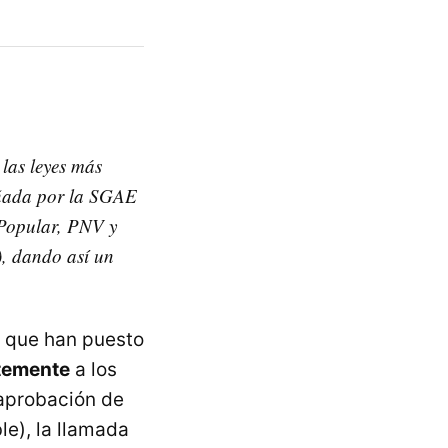
las leyes más
señada por la SGAE
 Popular, PNV y
, dando así un
a que han puesto
temente
a los
 aprobación de
le), la llamada