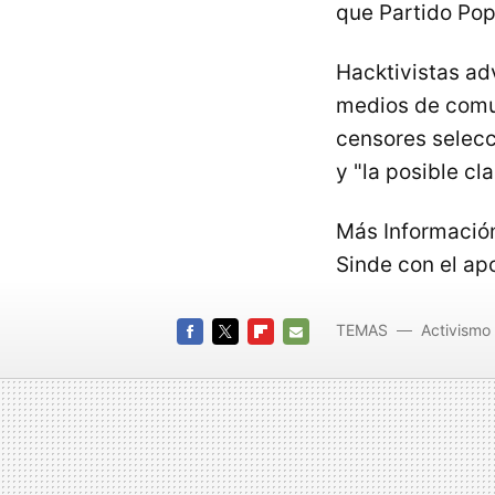
que Partido Pop
Hacktivistas ad
medios de comun
censores selecc
y "la posible c
Más Informació
Sinde con el ap
TEMAS
Activismo 
FACEBOOK
TWITTER
FLIPBOARD
E-
MAIL