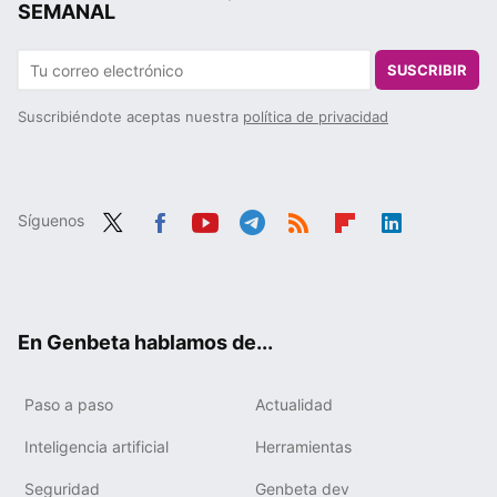
SEMANAL
SUSCRIBIR
Suscribiéndote aceptas nuestra
política de privacidad
Síguenos
Twit
Fac
You
Tele
RSS
Flip
Link
ter
ebo
tub
gra
boa
edIn
ok
e
m
rd
En Genbeta hablamos de...
Paso a paso
Actualidad
Inteligencia artificial
Herramientas
Seguridad
Genbeta dev