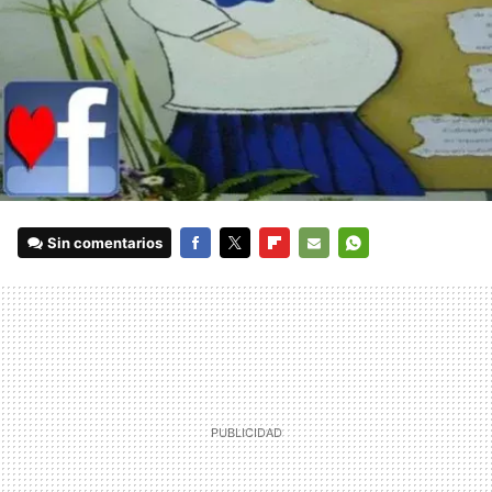
Sin comentarios
FACEBOOK
TWITTER
FLIPBOARD
E-
WHATSAPP
MAIL