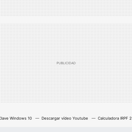
Clave Windows 10
Descargar vídeo Youtube
Calculadora IRPF 
as
Z library
Netflix con anuncios
Eliminar cuenta Instagram