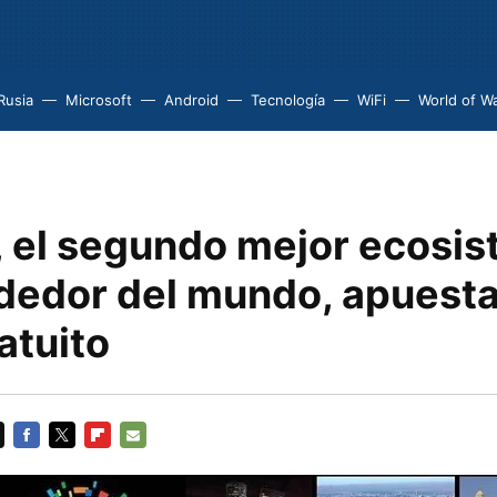
Rusia
Microsoft
Android
Tecnología
WiFi
World of Wa
v, el segundo mejor ecosi
edor del mundo, apuesta 
atuito
FACEBOOK
TWITTER
FLIPBOARD
E-
MAIL