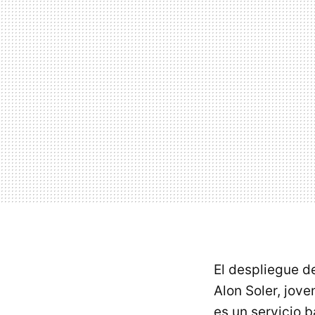
El despliegue d
Alon Soler, jove
es un servicio 