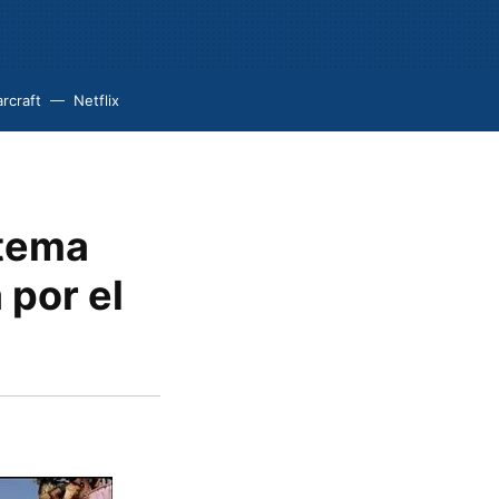
rcraft
Netflix
stema
por el