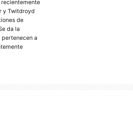
: recientemente
r y Twitdroyd
tiones de
Se da la
s pertenecen a
ntemente