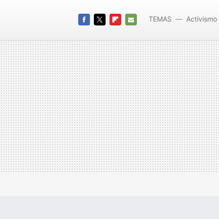
TEMAS
Activismo 
FACEBOOK
TWITTER
FLIPBOARD
E-
MAIL