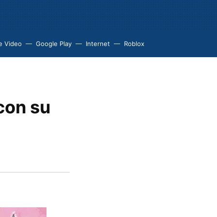
e Video
Google Play
Internet
Roblox
con su