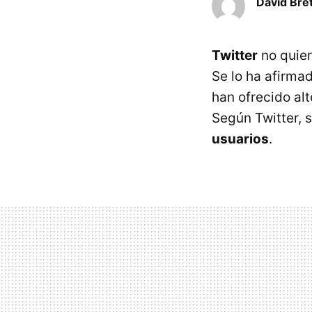
David Bre
Twitter
no quier
Se lo ha afirma
han ofrecido al
Según Twitter, 
usuarios
.