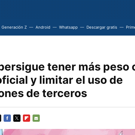
Generación Z
Android
Whatsapp
Descargar gratis
Prim
 persigue tener más peso 
ficial y limitar el uso de
iones de terceros
FACEBOOK
TWITTER
FLIPBOARD
E-
MAIL