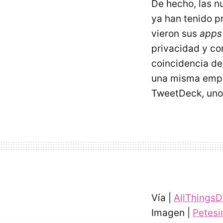
De hecho, las n
ya han tenido p
vieron sus
apps
privacidad y co
coincidencia de
una misma emp
TweetDeck, uno 
Vía |
AllThingsDi
Imagen |
Petes