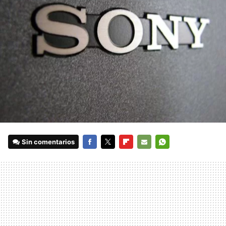
Sin comentarios
FACEBOOK
TWITTER
FLIPBOARD
E-
WHATSAPP
MAIL