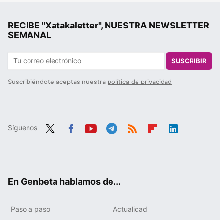
RECIBE "Xatakaletter", NUESTRA NEWSLETTER
SEMANAL
SUSCRIBIR
Suscribiéndote aceptas nuestra
política de privacidad
Síguenos
Twit
Fac
You
Tele
RSS
Flip
Link
ter
ebo
tub
gra
boa
edIn
ok
e
m
rd
En Genbeta hablamos de...
Paso a paso
Actualidad