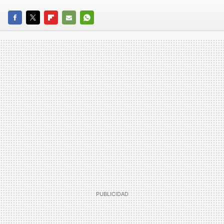
FACEBOOK
TWITTER
FLIPBOARD
E-
WHATSAPP
MAIL