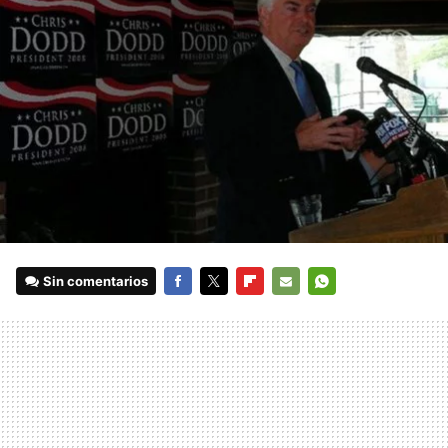
Sin comentarios
FACEBOOK
TWITTER
FLIPBOARD
E-
WHATSAPP
MAIL