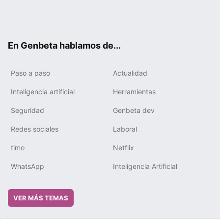
Twit
Fac
You
Tele
RSS
Flip
Link
ter
ebo
tub
gra
boa
edIn
ok
e
m
rd
En Genbeta hablamos de...
Paso a paso
Actualidad
Inteligencia artificial
Herramientas
Seguridad
Genbeta dev
Redes sociales
Laboral
timo
Netflix
WhatsApp
Inteligencia Artificial
VER MÁS TEMAS