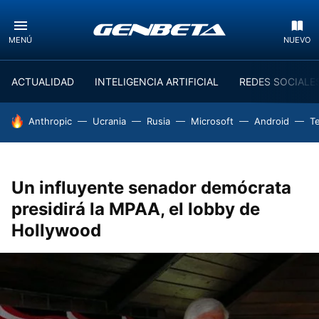
MENÚ
NUEVO
ACTUALIDAD
INTELIGENCIA ARTIFICIAL
REDES SOCIALE
HOY SE HABLA DE
Anthropic
Ucrania
Rusia
Microsoft
Android
T
Un influyente senador demócrata
presidirá la MPAA, el lobby de
Hollywood