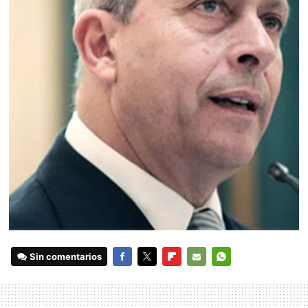
Sin comentarios
FACEBOOK
TWITTER
FLIPBOARD
E-
WHATSAPP
MAIL