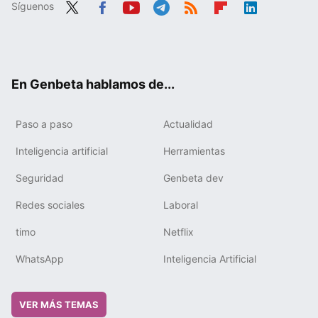
Síguenos
Twit
Fac
You
Tele
RSS
Flip
Link
ter
ebo
tub
gra
boa
edIn
ok
e
m
rd
En Genbeta hablamos de...
Paso a paso
Actualidad
Inteligencia artificial
Herramientas
Seguridad
Genbeta dev
Redes sociales
Laboral
timo
Netflix
WhatsApp
Inteligencia Artificial
VER MÁS TEMAS