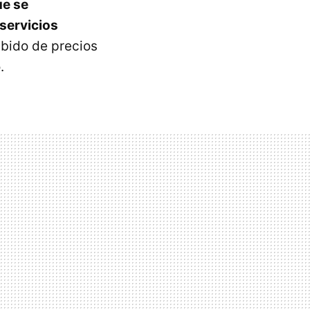
ue se
 servicios
ubido de precios
.