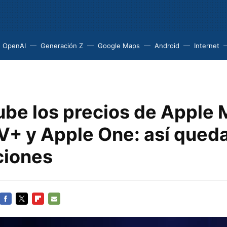
OpenAI
Generación Z
Google Maps
Android
Internet
ube los precios de Apple 
V+ y Apple One: así queda
ciones
FACEBOOK
TWITTER
FLIPBOARD
E-
MAIL