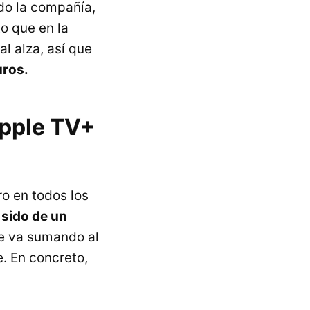
do la compañía,
o que en la
l alza, así que
uros.
Apple TV+
ro en todos los
 sido de un
 se va sumando al
. En concreto,