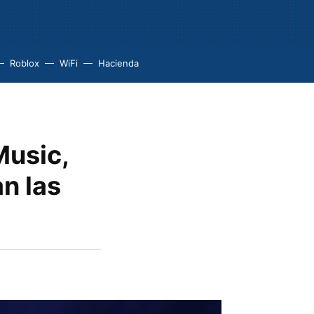
Roblox
WiFi
Hacienda
Music,
n las