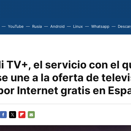
YouTube
Rusia
Android
Linux
Whatsapp
Descarg
i TV+, el servicio con el 
e une a la oferta de telev
por Internet gratis en Esp
FACEBOOK
TWITTER
FLIPBOARD
E-
MAIL