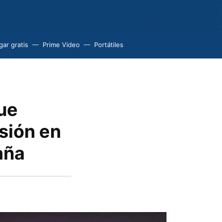
ar gratis
Prime Video
Portátiles
que
isión en
aña