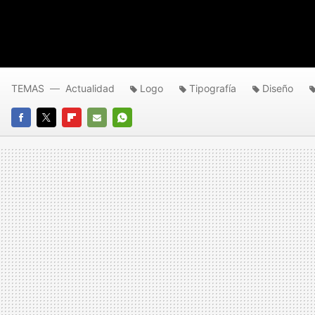
TEMAS
Actualidad
Logo
Tipografía
Diseño
FACEBOOK
TWITTER
FLIPBOARD
E-
WHATSAPP
MAIL