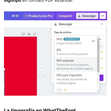
logotipo
en formato PDF estándar.
La tipografía en WhatTheFont