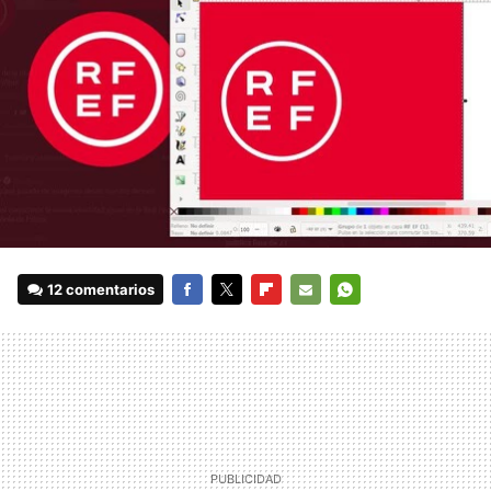
12 comentarios
FACEBOOK
TWITTER
FLIPBOARD
E-
WHATSAPP
MAIL