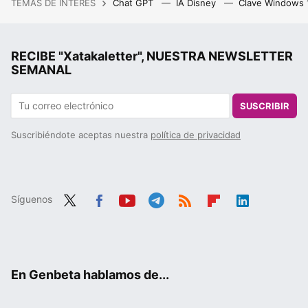
TEMAS DE INTERÉS
Chat GPT
IA Disney
Clave Windows
RECIBE "Xatakaletter", NUESTRA NEWSLETTER
SEMANAL
SUSCRIBIR
Suscribiéndote aceptas nuestra
política de privacidad
Síguenos
Twit
Fac
You
Tele
RSS
Flip
Link
ter
ebo
tub
gra
boa
edIn
ok
e
m
rd
En Genbeta hablamos de...