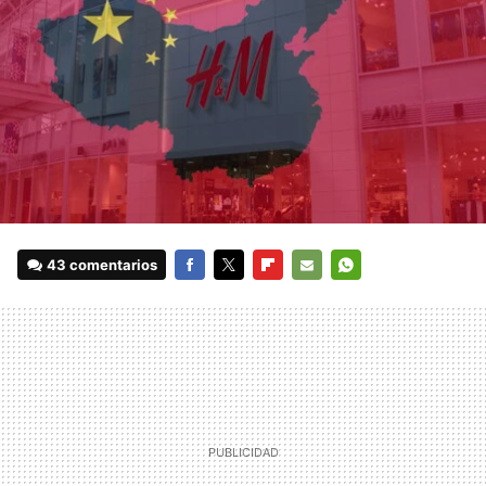
43 comentarios
FACEBOOK
TWITTER
FLIPBOARD
E-
WHATSAPP
MAIL