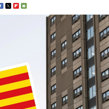
ACEBOOK
TWITTER
FLIPBOARD
E-
MAIL