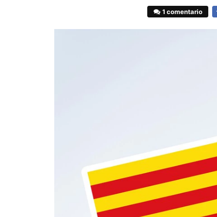
1 comentario
F