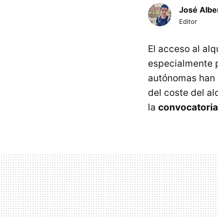
José Albe
Editor
El acceso al al
especialmente p
autónomas han 
del coste del al
la
convocatoria