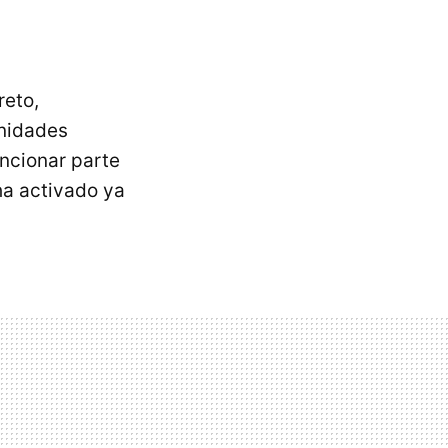
reto,
unidades
ncionar parte
 ha activado ya