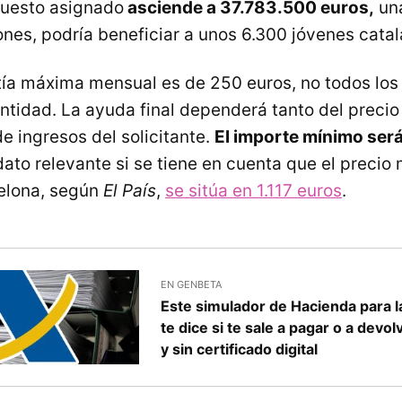
puesto asignado
asciende a 37.783.500 euros,
una
nes, podría beneficiar a unos 6.300 jóvenes catal
ía máxima mensual es de 250 euros, no todos los 
ntidad. La ayuda final dependerá tanto del precio 
e ingresos del solicitante.
El importe mínimo ser
ato relevante si se tiene en cuenta que el precio
celona, según
El País
,
se sitúa en 1.117 euros
.
EN GENBETA
Este simulador de Hacienda para 
te dice si te sale a pagar o a devo
y sin certificado digital