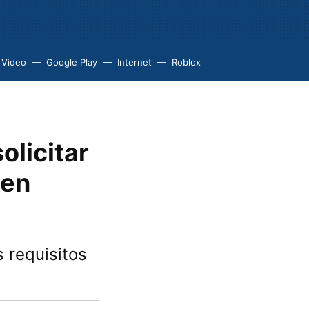
 Video
Google Play
Internet
Roblox
olicitar
 en
 requisitos