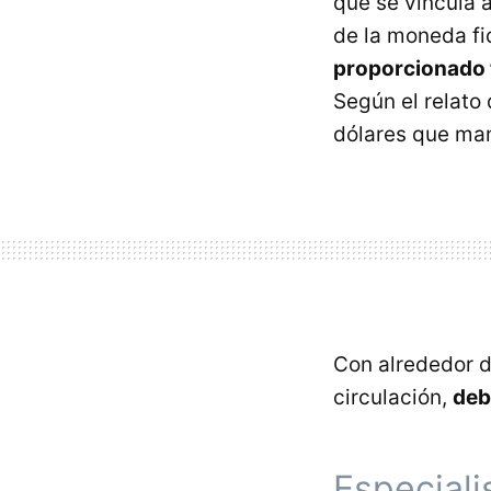
que se vincula a
de la moneda fi
proporcionado t
Según el relato
dólares que ma
Con alrededor d
circulación,
deb
Especiali