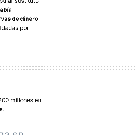
pular sustituto
abía
rvas de dinero
.
aldadas por
200 millones en
s
.
ga en