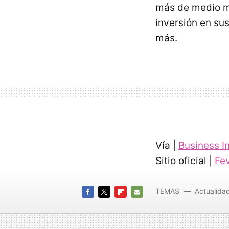
más de medio mi
inversión en su
más.
Vía |
Business I
Sitio oficial |
Fe
TEMAS
Actualida
FACEBOOK
TWITTER
FLIPBOARD
E-
MAIL