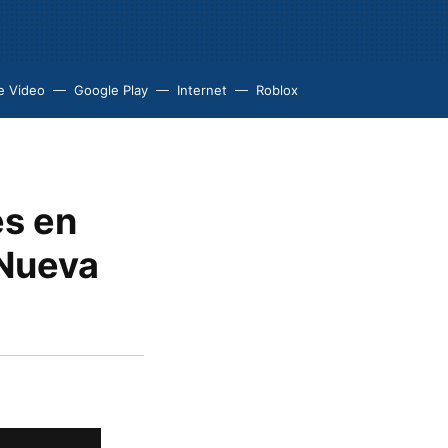
e Video
Google Play
Internet
Roblox
es en
 Nueva