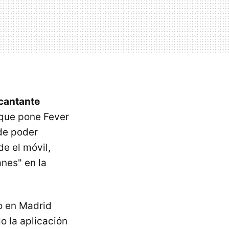
 cantante
l que pone Fever
de poder
e el móvil,
nes" en la
o en Madrid
o la aplicación