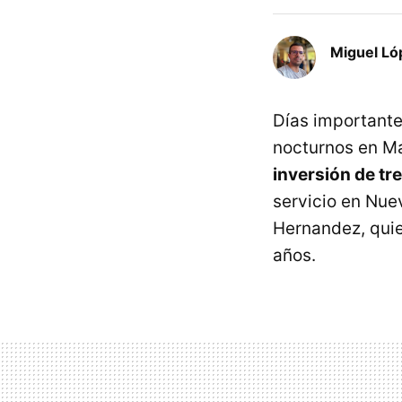
Miguel Ló
Días important
nocturnos en Ma
inversión de tr
servicio en Nue
Hernandez, qui
años.