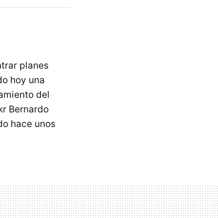
ntrar planes
do hoy una
zamiento del
kr Bernardo
do hace unos