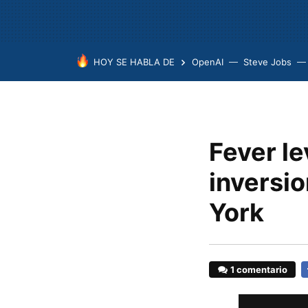
HOY SE HABLA DE
OpenAI
Steve Jobs
Fever le
inversio
York
1 comentario
F