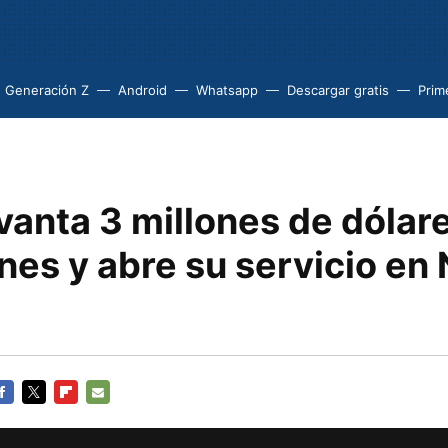
Generación Z
Android
Whatsapp
Descargar gratis
Prim
vanta 3 millones de dólar
nes y abre su servicio en
ACEBOOK
TWITTER
FLIPBOARD
E-
MAIL