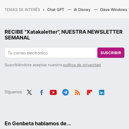
TEMAS DE INTERÉS
Chat GPT
IA Disney
Clave Windows
RECIBE "Xatakaletter", NUESTRA NEWSLETTER
SEMANAL
SUSCRIBIR
Suscribiéndote aceptas nuestra
política de privacidad
Síguenos
Twit
Fac
You
Tele
RSS
Flip
Link
ter
ebo
tub
gra
boa
edIn
ok
e
m
rd
En Genbeta hablamos de...