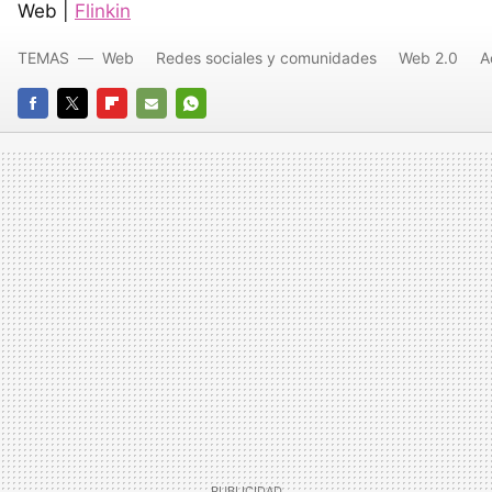
Web |
Flinkin
TEMAS
Web
Redes sociales y comunidades
Web 2.0
A
FACEBOOK
TWITTER
FLIPBOARD
E-
WHATSAPP
MAIL