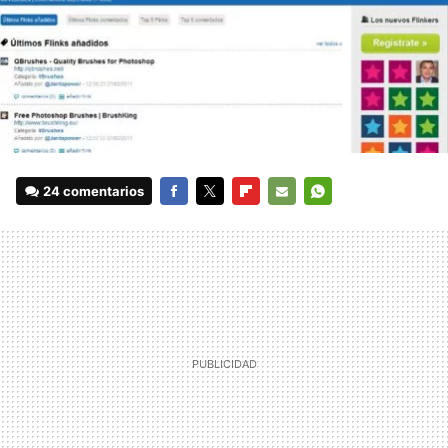
24 comentarios
FACEBOOK
TWITTER
FLIPBOARD
E-
WHATSAPP
MAIL