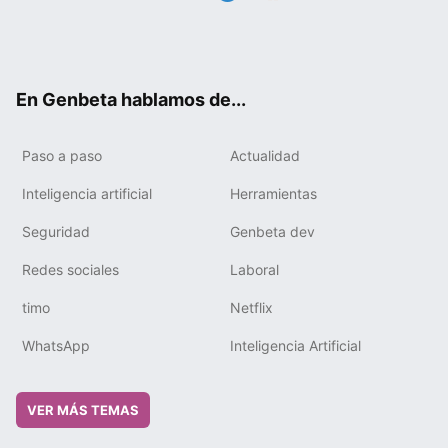
Twit
Fac
You
Tele
RSS
Flip
Link
ter
ebo
tub
gra
boa
edIn
ok
e
m
rd
En Genbeta hablamos de...
Paso a paso
Actualidad
Inteligencia artificial
Herramientas
Seguridad
Genbeta dev
Redes sociales
Laboral
timo
Netflix
WhatsApp
Inteligencia Artificial
VER MÁS TEMAS