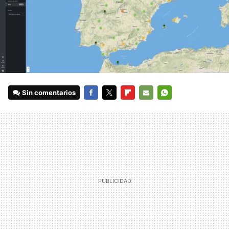
Sin comentarios
FACEBOOK
TWITTER
FLIPBOARD
E-
WHATSAPP
MAIL