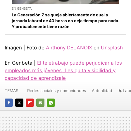
EN GENBETA
La Generación Z se queja abiertamente de que la
jornada laboral de 40 horas no deja tiempo para nada.
Y probablemente tiene razón
Imagen | Foto de
Anthony DELANOIX
en
Unsplash
En Genbeta |
El teletrabajo puede perjudicar a los
empleados más jóvenes. Les quita visibilidad y
capacidad de aprendizaje
TEMAS
Redes sociales y comunidades
Actualidad
Labo
FACEBOOK
TWITTER
FLIPBOARD
E-
WHATSAPP
MAIL