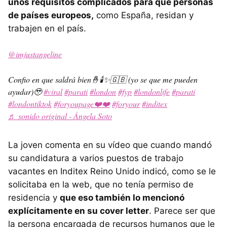
unos requisitos complicados para que personas
de países europeos,
como España, residan y
trabajen en el país.
@imjustangeline
Confio en que saldrá bien🤞🕯️✨🇬🇧 (yo se que me pueden
ayudar)🥹
#viral
#parati
#london
#fyp
#londonlife
#parati
#londontiktok
#foryoupage❤️❤️
#foryour
#inditex
♬ sonido original - Ángela Soto
La joven comenta en su vídeo que cuando mandó
su candidatura a varios puestos de trabajo
vacantes en Inditex Reino Unido indicó, como se le
solicitaba en la web, que no tenía permiso de
residencia y
que eso también lo mencionó
explícitamente en su cover letter
. Parece ser que
la persona encargada de recursos humanos que le