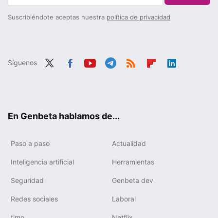
Suscribiéndote aceptas nuestra
política de privacidad
Síguenos
Twit
Fac
You
Tele
RSS
Flip
Link
ter
ebo
tub
gra
boa
edIn
ok
e
m
rd
En Genbeta hablamos de...
Paso a paso
Actualidad
Inteligencia artificial
Herramientas
Seguridad
Genbeta dev
Redes sociales
Laboral
timo
Netflix