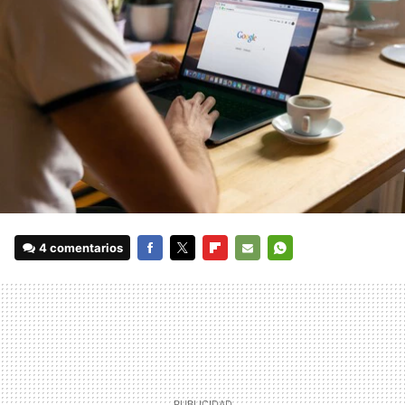
4 comentarios
FACEBOOK
TWITTER
FLIPBOARD
E-
WHATSAPP
MAIL