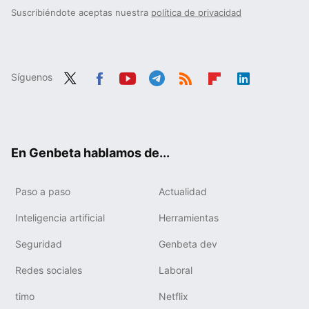
Suscribiéndote aceptas nuestra
política de privacidad
Síguenos
Twit
Fac
You
Tele
RSS
Flip
Link
ter
ebo
tub
gra
boa
edIn
ok
e
m
rd
En Genbeta hablamos de...
Paso a paso
Actualidad
Inteligencia artificial
Herramientas
Seguridad
Genbeta dev
Redes sociales
Laboral
timo
Netflix