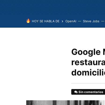
HOY SE HABLA DE
OpenAI
Steve Jobs
Google 
restaur
domicili
Sin comentarios