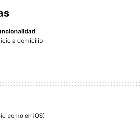
as
uncionalidad
icio a domicilio
oid como en iOS)