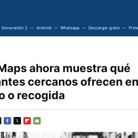
Generación Z
Android
Whatsapp
Descargar gratis
Prim
Maps ahora muestra qué
antes cercanos ofrecen en
o o recogida
FACEBOOK
TWITTER
FLIPBOARD
E-
MAIL