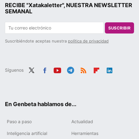
RECIBE "Xatakaletter", NUESTRA NEWSLETTER
SEMANAL
SUSCRIBIR
Suscribiéndote aceptas nuestra
política de privacidad
Síguenos
Twit
Fac
You
Tele
RSS
Flip
Link
ter
ebo
tub
gra
boa
edIn
ok
e
m
rd
En Genbeta hablamos de...
Paso a paso
Actualidad
Inteligencia artificial
Herramientas