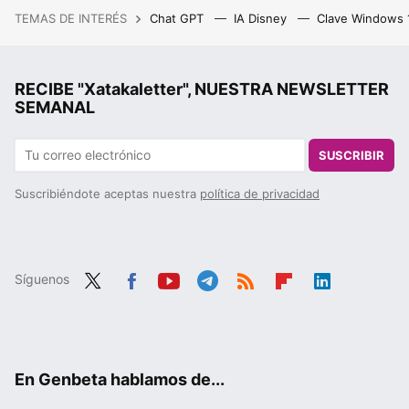
TEMAS DE INTERÉS
Chat GPT
IA Disney
Clave Windows
RECIBE "Xatakaletter", NUESTRA NEWSLETTER
SEMANAL
SUSCRIBIR
Suscribiéndote aceptas nuestra
política de privacidad
Síguenos
Twit
Fac
You
Tele
RSS
Flip
Link
ter
ebo
tub
gra
boa
edIn
ok
e
m
rd
En Genbeta hablamos de...