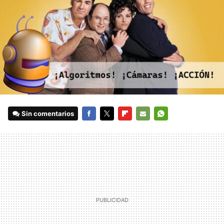
Sin comentarios
FACEBOOK
TWITTER
FLIPBOARD
E-
WHATSAPP
MAIL