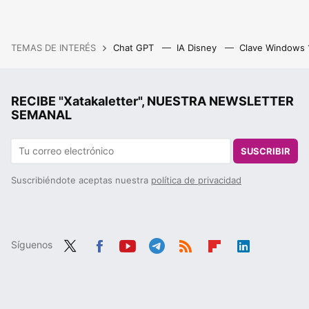
TEMAS DE INTERÉS
Chat GPT
IA Disney
Clave Windows
RECIBE "Xatakaletter", NUESTRA NEWSLETTER
SEMANAL
SUSCRIBIR
Suscribiéndote aceptas nuestra
política de privacidad
Síguenos
Twit
Fac
You
Tele
RSS
Flip
Link
ter
ebo
tub
gra
boa
edIn