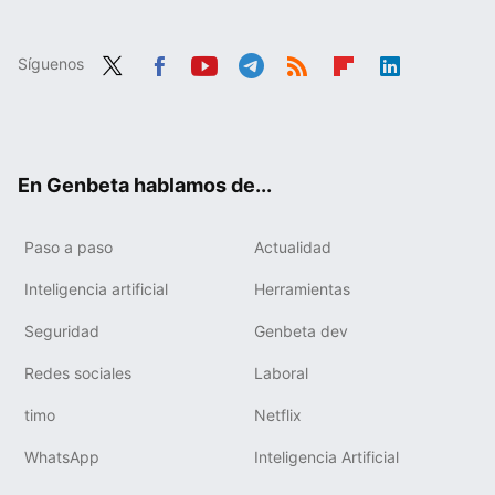
Síguenos
Twit
Fac
You
Tele
RSS
Flip
Link
ter
ebo
tub
gra
boa
edIn
ok
e
m
rd
En Genbeta hablamos de...
Paso a paso
Actualidad
Inteligencia artificial
Herramientas
Seguridad
Genbeta dev
Redes sociales
Laboral
timo
Netflix
WhatsApp
Inteligencia Artificial