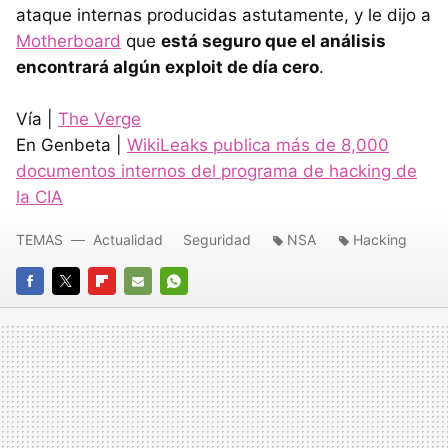
ataque internas producidas astutamente, y le dijo a
Motherboard
que
está seguro que el análisis
encontrará algún exploit de día cero
.
Vía |
The Verge
En Genbeta |
WikiLeaks publica más de 8,000
documentos internos del programa de hacking de
la CIA
TEMAS
Actualidad
Seguridad
NSA
Hacking
FACEBOOK
TWITTER
FLIPBOARD
E-
WHATSAPP
MAIL