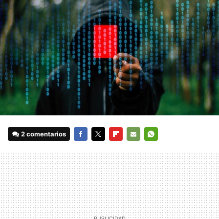
2 comentarios
FACEBOOK
TWITTER
FLIPBOARD
E-
WHATSAPP
MAIL