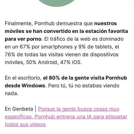
Finalmente, Pornhub demuestra que
nuestros
móviles se han convertido en la estación favorita
para ver porno
. El tráfico de la web es dominado
en un 67% por smartphones y 9% de tablets, el
76% de todas las visitas vienen de dispositivos
móviles, 50% Android, 47% iOS.
En el escritorio,
el 80% de la gente visita Pornhub
desde Windows
. Pero tú, tú no estabas viendo
nada.
En Genbeta |
Porque la gente busca cosas muy
específicas, Pornhub entrena una IA para etiquetar
todos sus vídeos