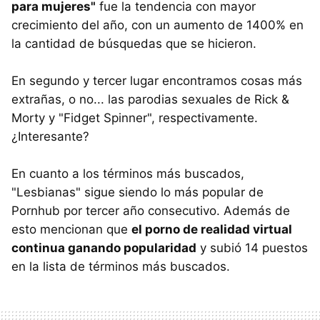
para mujeres"
fue la tendencia con mayor
crecimiento del año, con un aumento de 1400% en
la cantidad de búsquedas que se hicieron.
En segundo y tercer lugar encontramos cosas más
extrañas, o no... las parodias sexuales de Rick &
Morty y "Fidget Spinner", respectivamente.
¿Interesante?
En cuanto a los términos más buscados,
"Lesbianas" sigue siendo lo más popular de
Pornhub por tercer año consecutivo. Además de
esto mencionan que
el porno de realidad virtual
continua ganando popularidad
y subió 14 puestos
en la lista de términos más buscados.