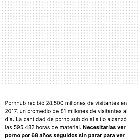
Pornhub recibió 28.500 millones de visitantes en
2017, un promedio de 81 millones de visitantes al
día. La cantidad de porno subido al sitio alcanzó
las 595.482 horas de material.
Necesitarías ver
porno por 68 años seguidos sin parar para ver