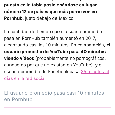
puesto en la tabla posicionándose en lugar
número 12 de países que más porno ven en
Pornhub
, justo debajo de México.
La cantidad de tiempo que el usuario promedio
pasa en PornHub también aumentó en 2017,
alcanzando casi los 10 minutos. En comparación,
el
usuario promedio de YouTube pasa 40 minutos
viendo vídeos
(probablemente no pornográficos,
aunque no por que no existan en YouTube), y el
usuario promedio de Facebook pasa
35 minutos al
días en la red social
.
El usuario promedio pasa casi 10 minutos
en Pornhub