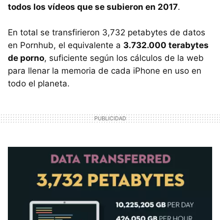
todos los vídeos que se subieron en 2017
.
En total se transfirieron 3,732 petabytes de datos
en Pornhub, el equivalente a
3.732.000 terabytes
de porno
, suficiente según los cálculos de la web
para llenar la memoria de cada iPhone en uso en
todo el planeta.