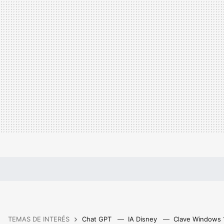
TEMAS DE INTERÉS
Chat GPT
IA Disney
Clave Windows