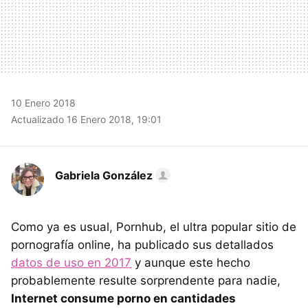
10 Enero 2018
Actualizado 16 Enero 2018, 19:01
Gabriela González
Como ya es usual, Pornhub, el ultra popular sitio de
pornografía online, ha publicado sus detallados
datos de uso en 2017
y aunque este hecho
probablemente resulte sorprendente para nadie,
Internet consume porno en cantidades