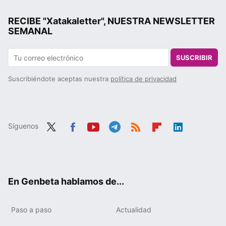
RECIBE "Xatakaletter", NUESTRA NEWSLETTER
SEMANAL
SUSCRIBIR
Suscribiéndote aceptas nuestra
política de privacidad
Síguenos
Twit
Fac
You
Tele
RSS
Flip
Link
ter
ebo
tub
gra
boa
edIn
ok
e
m
rd
En Genbeta hablamos de...
Paso a paso
Actualidad