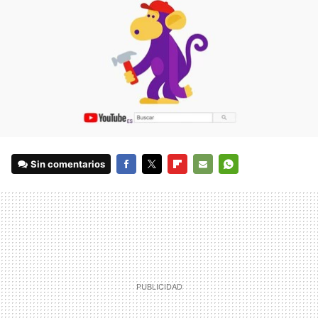
Sin comentarios
FACEBOOK
TWITTER
FLIPBOARD
E-
WHATSAPP
MAIL