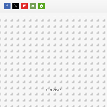
FACEBOOK
TWITTER
FLIPBOARD
E-
WHATSAPP
MAIL