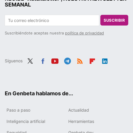
SEMANAL
SUSCRIBIR
Suscribiéndote aceptas nuestra
política de privacidad
Síguenos
Twit
Fac
You
Tele
RSS
Flip
Link
ter
ebo
tub
gra
boa
edIn
ok
e
m
rd
En Genbeta hablamos de...
Paso a paso
Actualidad
Inteligencia artificial
Herramientas
Seguridad
Genbeta dev