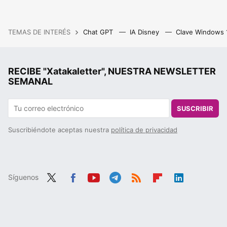
TEMAS DE INTERÉS
Chat GPT
IA Disney
Clave Windows
RECIBE "Xatakaletter", NUESTRA NEWSLETTER
SEMANAL
SUSCRIBIR
Suscribiéndote aceptas nuestra
política de privacidad
Síguenos
Twit
Fac
You
Tele
RSS
Flip
Link
ter
ebo
tub
gra
boa
edIn
ok
e
m
rd