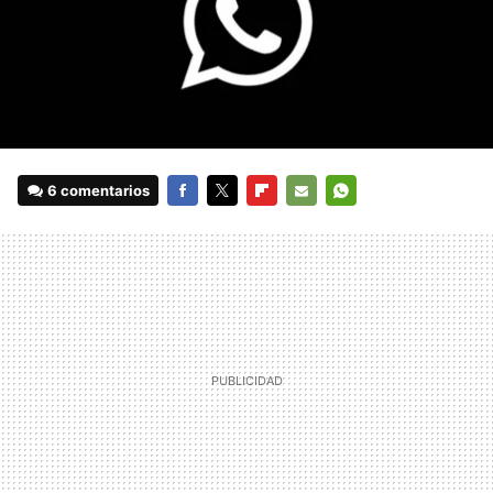
6 comentarios
FACEBOOK
TWITTER
FLIPBOARD
E-
WHATSAPP
MAIL