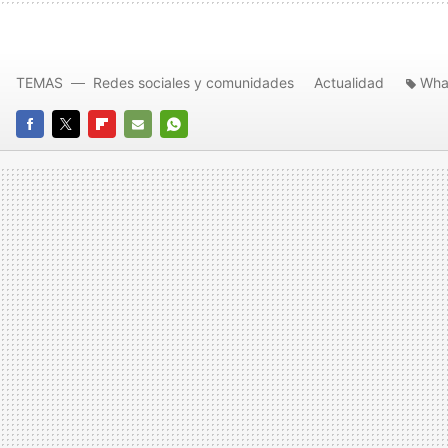
TEMAS
Redes sociales y comunidades
Actualidad
Wha
FACEBOOK
TWITTER
FLIPBOARD
E-
WHATSAPP
MAIL