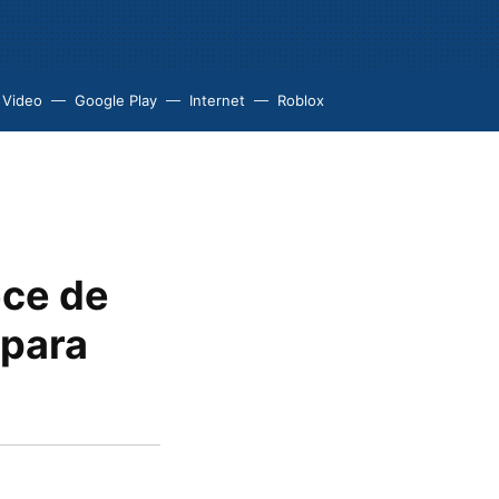
 Video
Google Play
Internet
Roblox
ece de
 para