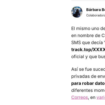
Bárbara B
Colaborador
El mismo uno d
en nombre de C
SMS que decía 
track.top/XXX
oficial y que b
Así se fue suc
privadas de env
para robar dato
diferentes mom
Correos
, en
var