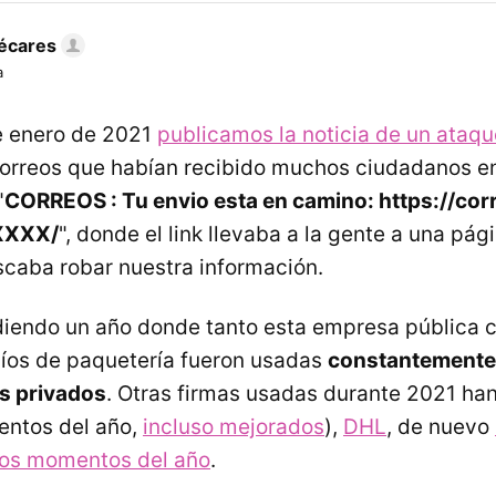
écares
a
e enero de 2021
publicamos la noticia de un ataqu
orreos que habían recibido muchos ciudadanos e
"
CORREOS : Tu envio esta en camino: https://cor
XXXX/
", donde el link llevaba a la gente a una pág
uscaba robar nuestra información.
ediendo un año donde tanto esta empresa pública
íos de paquetería fueron usadas
constantemente
s privados
. Otras firmas usadas durante 2021 ha
entos del año,
incluso mejorados
),
DHL
, de nuevo
ios momentos del año
.