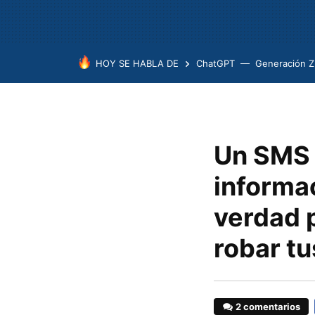
HOY SE HABLA DE
ChatGPT
Generación Z
Un SMS 
informac
verdad 
robar tu
2 comentarios