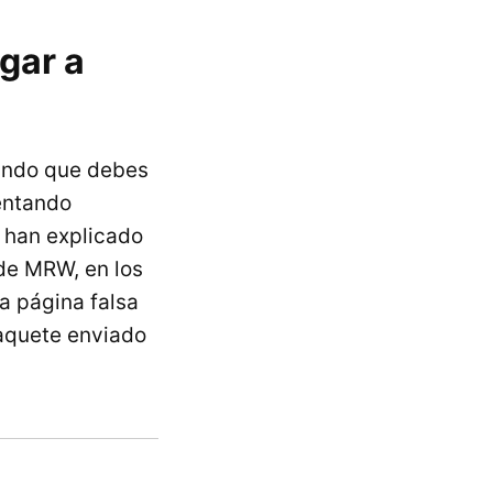
gar a
ando que debes
tentando
s han explicado
de MRW, en los
a página falsa
aquete enviado