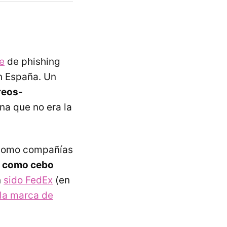
e
de phishing
n España. Un
reos-
ina que no era la
 como compañías
 como cebo
n
sido FedEx
(en
la marca de