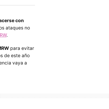
acerse con
tos ataques no
MRW
.
 MRW
para evitar
s de este año
dencia vaya a