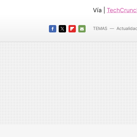
Vía |
TechCrunc
TEMAS
Actualida
FACEBOOK
TWITTER
FLIPBOARD
E-
MAIL