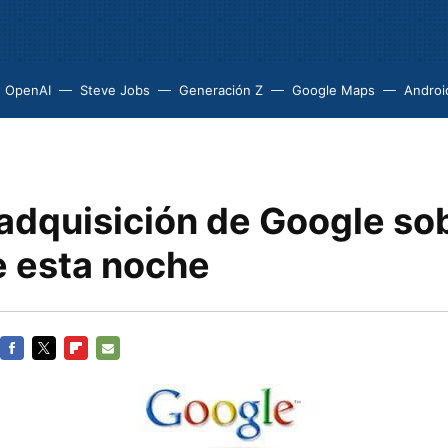
OpenAI
Steve Jobs
Generación Z
Google Maps
Androi
 adquisición de Google so
 esta noche
FACEBOOK
TWITTER
FLIPBOARD
E-
MAIL