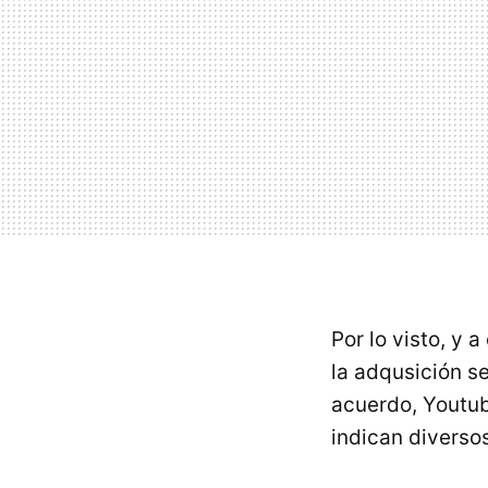
Por lo visto, y 
la adqusición s
acuerdo, Youtub
indican diverso