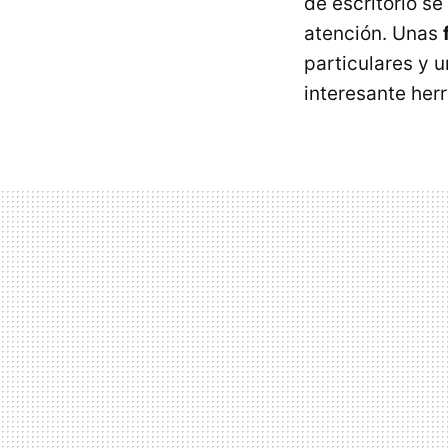
de escritorio s
atención. Unas
particulares y 
interesante her