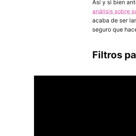
Así y si bien a
análisis sobre 
acaba de ser la
seguro que hace
Filtros p