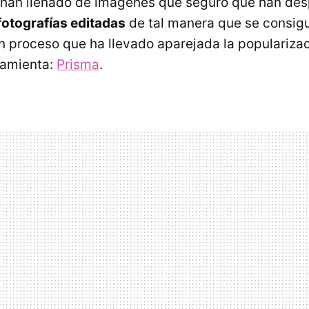
e han llenado de imágenes que seguro que han des
fotografías editadas
de tal manera que se consig
un proceso que ha llevado aparejada la populariza
ramienta:
Prisma
.