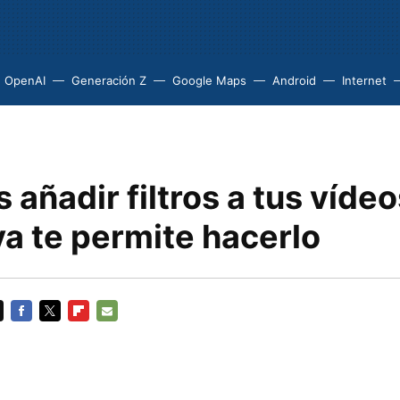
OpenAI
Generación Z
Google Maps
Android
Internet
 añadir filtros a tus víde
a te permite hacerlo
FACEBOOK
TWITTER
FLIPBOARD
E-
MAIL