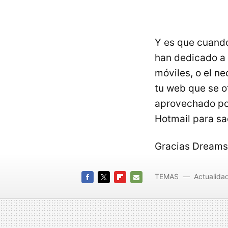
Y es que cuando 
han dedicado a 
móviles, o el ne
tu web que se o
aprovechado por
Hotmail para sa
Gracias Dreams
TEMAS
Actualida
FACEBOOK
TWITTER
FLIPBOARD
E-
MAIL