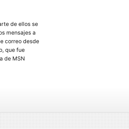
rte de ellos se
los mensajes a
 de correo desde
o, que fue
 la de MSN