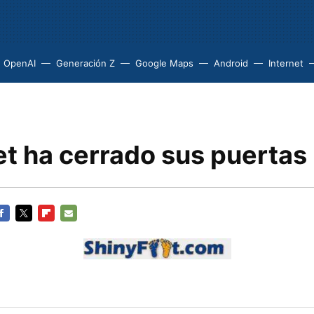
OpenAI
Generación Z
Google Maps
Android
Internet
et ha cerrado sus puertas
ACEBOOK
TWITTER
FLIPBOARD
E-
MAIL