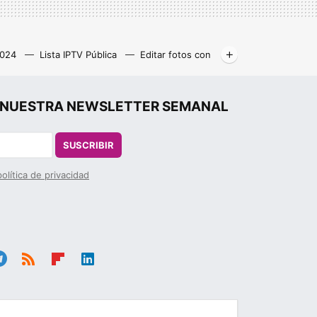
2024
Lista IPTV Pública
Editar fotos con
Libros gratis
Kodi
r", NUESTRA NEWSLETTER SEMANAL
SUSCRIBIR
política de privacidad
le
RSS
Flip
Link
ra
boa
edIn