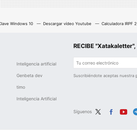
Clave Windows 10
Descargar vídeo Youtube
Calculadora IRPF 
as
Z library
Netflix con anuncios
Eliminar cuenta Instagram
RECIBE "Xatakalette
Inteligencia artificial
Genbeta dev
Suscribiéndote aceptas nuestra
timo
Inteligencia Artificial
Síguenos
Twit
Fac
You
Te
ter
ebo
tub
g