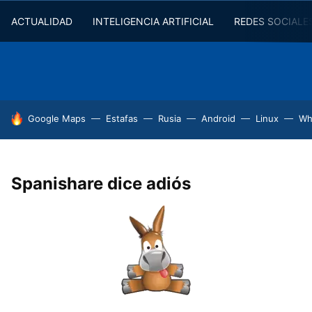
ACTUALIDAD
INTELIGENCIA ARTIFICIAL
REDES SOCIALE
HOY SE HABLA DE
Google Maps
Estafas
Rusia
Android
Linux
Wh
Spanishare dice adiós