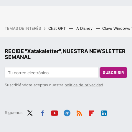
TEMAS DE INTERÉS
Chat GPT
IA Disney
Clave Windows
RECIBE "Xatakaletter", NUESTRA NEWSLETTER
SEMANAL
SUSCRIBIR
Suscribiéndote aceptas nuestra
política de privacidad
Síguenos
Twit
Fac
You
Tele
RSS
Flip
Link
ter
ebo
tub
gra
boa
edIn