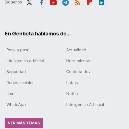
Síguenos
Twit
Fac
You
Tele
RSS
Flip
Link
ter
ebo
tub
gra
boa
edIn
ok
e
m
rd
En Genbeta hablamos de...
Paso a paso
Actualidad
Inteligencia artificial
Herramientas
Seguridad
Genbeta dev
Redes sociales
Laboral
timo
Netflix
WhatsApp
Inteligencia Artificial
VER MÁS TEMAS