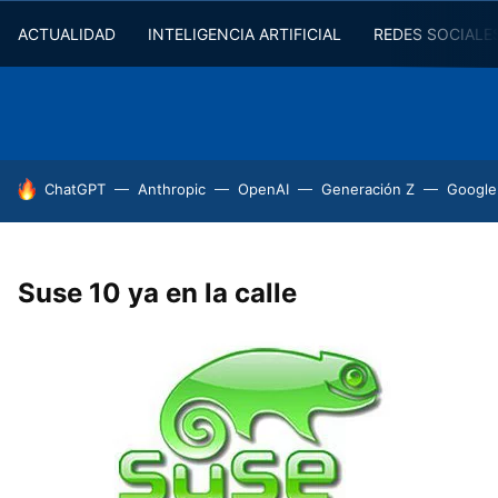
ACTUALIDAD
INTELIGENCIA ARTIFICIAL
REDES SOCIALE
HOY SE HABLA DE
ChatGPT
Anthropic
OpenAI
Generación Z
Google
Suse 10 ya en la calle