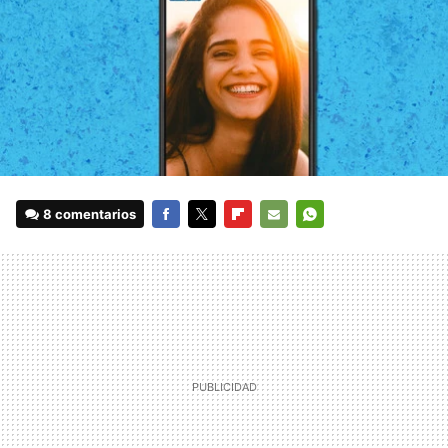
8 comentarios
FACEBOOK
TWITTER
FLIPBOARD
E-
WHATSAPP
MAIL