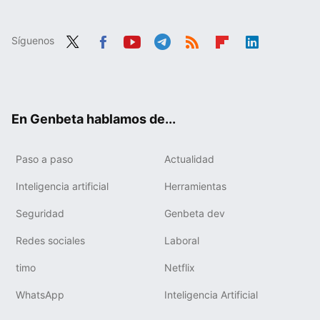
Síguenos
Twit
Fac
You
Tele
RSS
Flip
Link
ter
ebo
tub
gra
boa
edIn
ok
e
m
rd
En Genbeta hablamos de...
Paso a paso
Actualidad
Inteligencia artificial
Herramientas
Seguridad
Genbeta dev
Redes sociales
Laboral
timo
Netflix
WhatsApp
Inteligencia Artificial