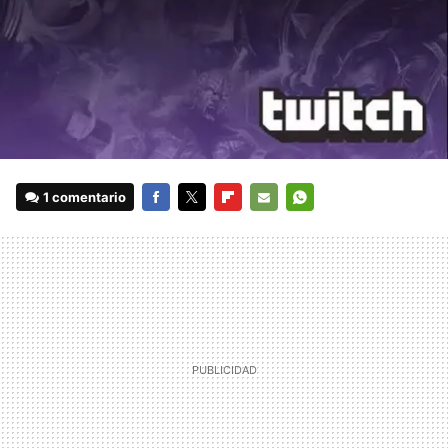
1 comentario
FACEBOOK
TWITTER
FLIPBOARD
E-
WHATSAPP
MAIL