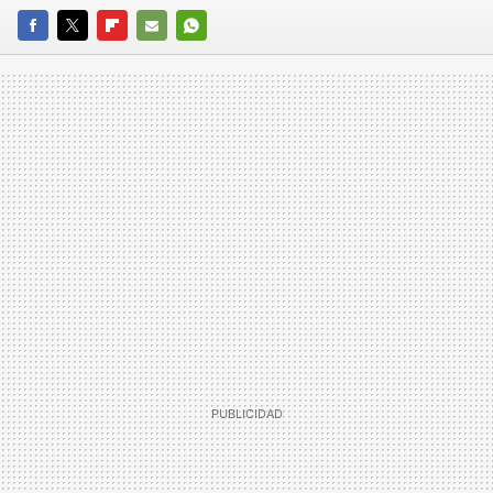
FACEBOOK
TWITTER
FLIPBOARD
E-
WHATSAPP
MAIL