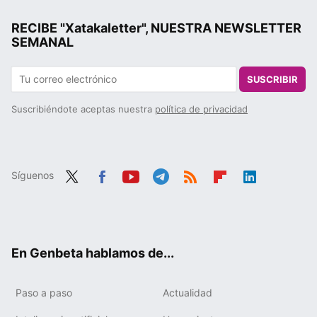
RECIBE "Xatakaletter", NUESTRA NEWSLETTER
SEMANAL
SUSCRIBIR
Suscribiéndote aceptas nuestra
política de privacidad
Síguenos
Twit
Fac
You
Tele
RSS
Flip
Link
ter
ebo
tub
gra
boa
edIn
ok
e
m
rd
En Genbeta hablamos de...
Paso a paso
Actualidad