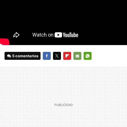
5 comentarios
FACEBOOK
TWITTER
FLIPBOARD
E-
WHATSAPP
MAIL