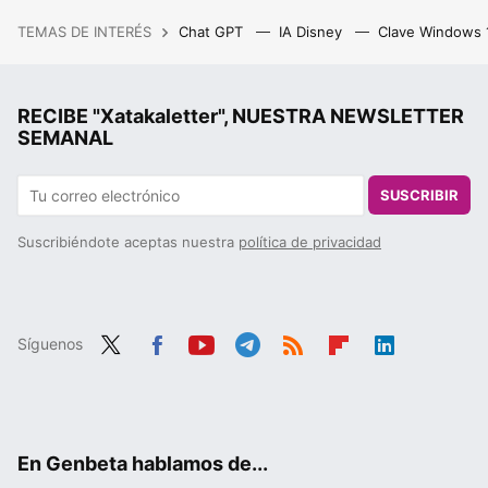
TEMAS DE INTERÉS
Chat GPT
IA Disney
Clave Windows
RECIBE "Xatakaletter", NUESTRA NEWSLETTER
SEMANAL
SUSCRIBIR
Suscribiéndote aceptas nuestra
política de privacidad
Síguenos
Twit
Fac
You
Tele
RSS
Flip
Link
ter
ebo
tub
gra
boa
edIn
ok
e
m
rd
En Genbeta hablamos de...