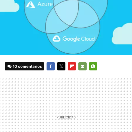
10 comentarios
FACEBOOK
TWITTER
FLIPBOARD
E-
WHATSAPP
MAIL