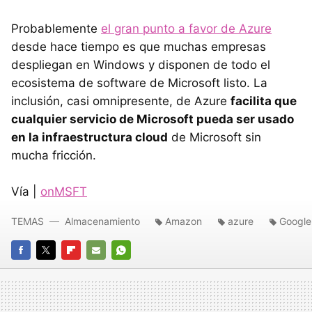
Probablemente
el gran punto a favor de Azure
desde hace tiempo es que muchas empresas
despliegan en Windows y disponen de todo el
ecosistema de software de Microsoft listo. La
inclusión, casi omnipresente, de Azure
facilita que
cualquier servicio de Microsoft pueda ser usado
en la infraestructura cloud
de Microsoft sin
mucha fricción.
Vía |
onMSFT
TEMAS
Almacenamiento
Amazon
azure
Google
FACEBOOK
TWITTER
FLIPBOARD
E-
WHATSAPP
MAIL