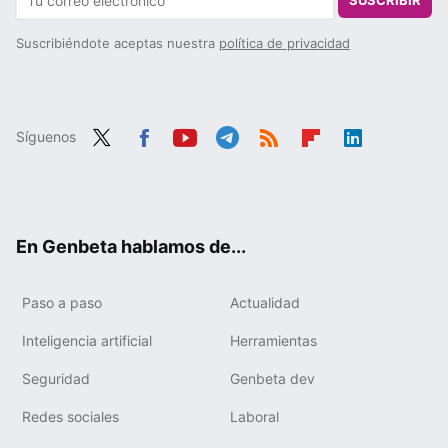
SUSCRIBIR
Suscribiéndote aceptas nuestra
política de privacidad
Síguenos
Twit
Fac
You
Tele
RSS
Flip
Link
ter
ebo
tub
gra
boa
edIn
ok
e
m
rd
En Genbeta hablamos de...
Paso a paso
Actualidad
Inteligencia artificial
Herramientas
Seguridad
Genbeta dev
Redes sociales
Laboral