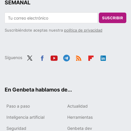
SEMANAL
SUSCRIBIR
Suscribiéndote aceptas nuestra
política de privacidad
Síguenos
Twit
Fac
You
Tele
RSS
Flip
Link
ter
ebo
tub
gra
boa
edIn
ok
e
m
rd
En Genbeta hablamos de...
Paso a paso
Actualidad
Inteligencia artificial
Herramientas
Seguridad
Genbeta dev