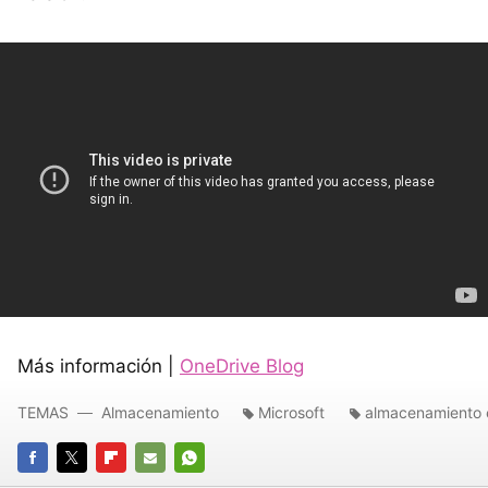
Más información |
OneDrive Blog
TEMAS
Almacenamiento
Microsoft
almacenamiento 
FACEBOOK
TWITTER
FLIPBOARD
E-
WHATSAPP