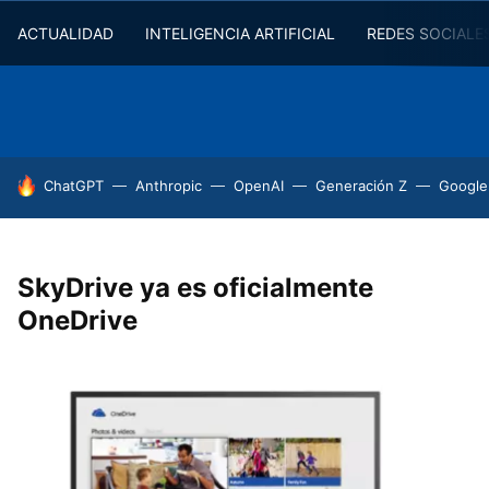
ACTUALIDAD
INTELIGENCIA ARTIFICIAL
REDES SOCIALE
HOY SE HABLA DE
ChatGPT
Anthropic
OpenAI
Generación Z
Google
SkyDrive ya es oficialmente
OneDrive