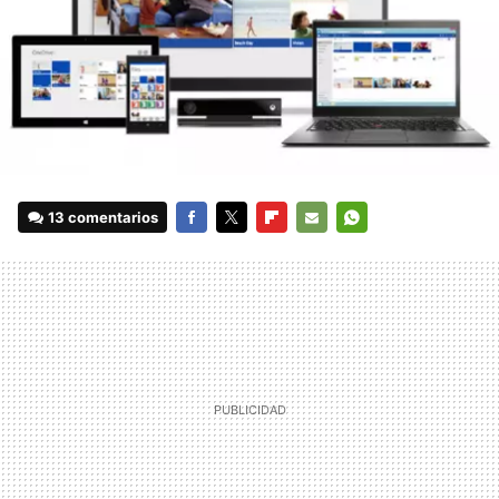
13 comentarios
FACEBOOK
TWITTER
FLIPBOARD
E-
WHATSAPP
MAIL