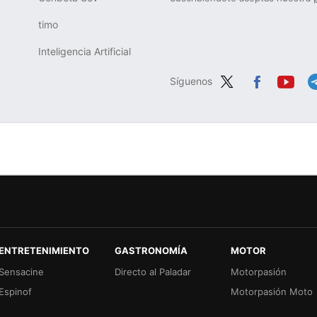
timo
Inteligencia Artificial
Síguenos
Twit
Fac
You
Te
ter
ebo
tub
g
ok
e
ENTRETENIMIENTO
GASTRONOMÍA
MOTOR
Sensacine
Directo al Paladar
Motorpasión
Espinof
Motorpasión Moto