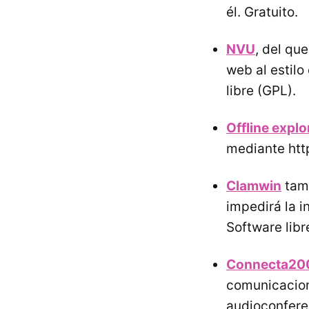
él. Gratuito.
NVU
, del qu
web al estil
libre (GPL).
Offline explo
mediante http
Clamwin
tamb
impedirá la i
Software libr
Connecta20
comunicacion
audioconferen