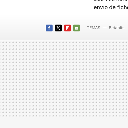
envío de fich
TEMAS
Betabits
FACEBOOK
TWITTER
FLIPBOARD
E-
MAIL