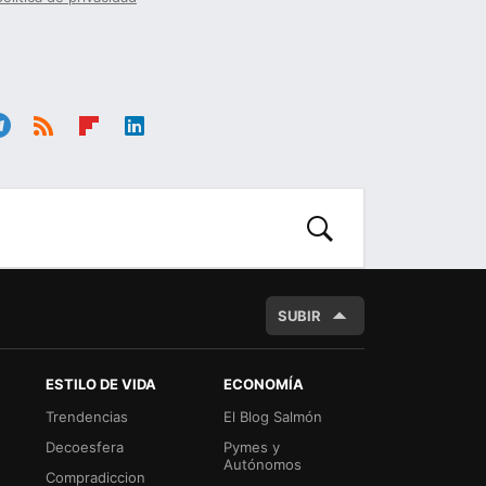
le
RSS
Flip
Link
ra
boa
edIn
m
rd
BUSCAR
SUBIR
ESTILO DE VIDA
ECONOMÍA
Trendencias
El Blog Salmón
Decoesfera
Pymes y
Autónomos
Compradiccion