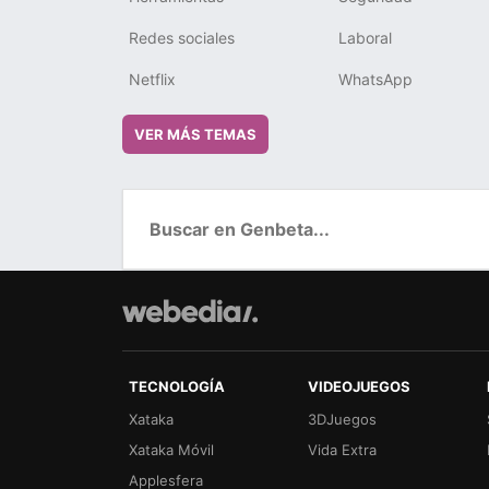
Redes sociales
Laboral
Netflix
WhatsApp
VER MÁS TEMAS
TECNOLOGÍA
VIDEOJUEGOS
Xataka
3DJuegos
Xataka Móvil
Vida Extra
Applesfera