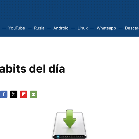
YouTube
Rusia
Android
Linux
Whatsapp
Descarg
bits del día
FACEBOOK
TWITTER
FLIPBOARD
E-
MAIL