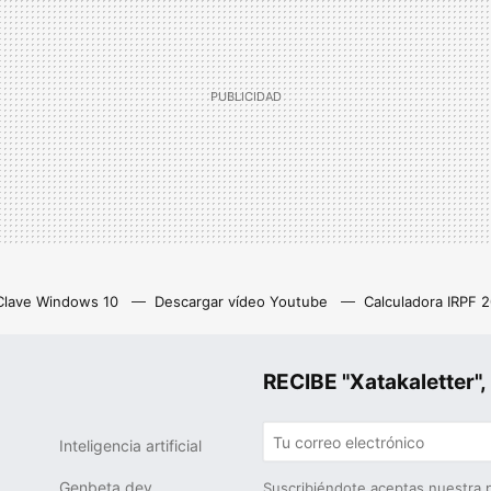
Clave Windows 10
Descargar vídeo Youtube
Calculadora IRPF 
as
Z library
Netflix con anuncios
Eliminar cuenta Instagram
RECIBE "Xatakalette
Inteligencia artificial
Genbeta dev
Suscribiéndote aceptas nuestra