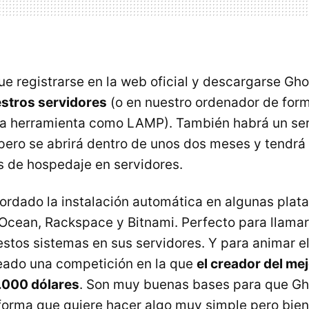
ue registrarse en la web oficial y descargarse Gho
estros servidores
(o en nuestro ordenador de form
na herramienta como LAMP). También habrá un ser
 pero se abrirá dentro de unos dos meses y tendrá
os de hospedaje en servidores.
rdado la instalación automática en algunas plat
l Ocean, Rackspace y Bitnami. Perfecto para llamar
estos sistemas en sus servidores. Y para animar e
eado una competición en la que
el creador del me
.000 dólares
. Son muy buenas bases para que G
orma que quiere hacer algo muy simple pero bien