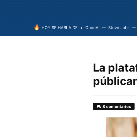
HOY SE HABLA DE
OpenAI
Steve Jobs
La plat
pública
8 comentarios