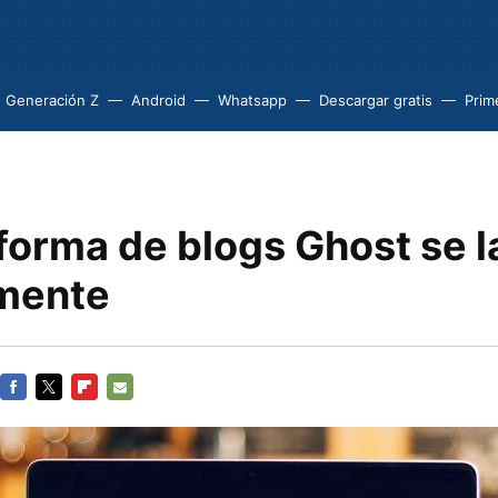
Generación Z
Android
Whatsapp
Descargar gratis
Prim
aforma de blogs Ghost se 
mente
FACEBOOK
TWITTER
FLIPBOARD
E-
MAIL