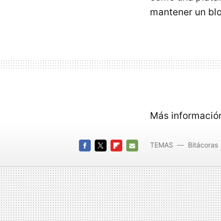
mantener un blo
Más informació
TEMAS
Bitácoras
FACEBOOK
TWITTER
FLIPBOARD
E-
MAIL