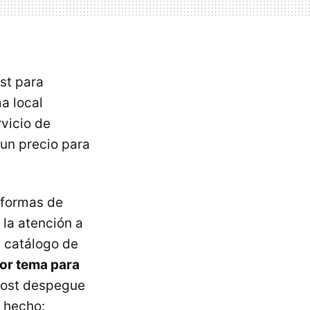
st para
a local
vicio de
 un precio para
aformas de
 la atención a
l catálogo de
jor tema para
host despegue
 hecho: