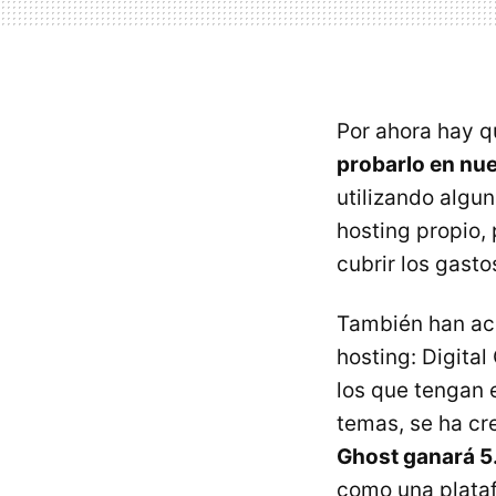
Por ahora hay q
probarlo en nu
utilizando algu
hosting propio,
cubrir los gast
También han aco
hosting: Digita
los que tengan 
temas, se ha cr
Ghost ganará 5
como una plataf