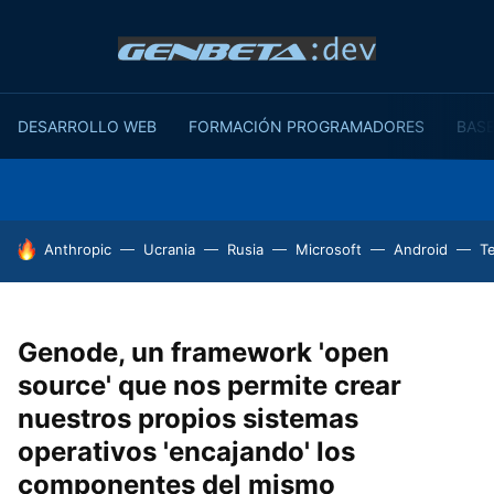
DESARROLLO WEB
FORMACIÓN PROGRAMADORES
BASE
HOY SE HABLA DE
Anthropic
Ucrania
Rusia
Microsoft
Android
T
Genode, un framework 'open
source' que nos permite crear
nuestros propios sistemas
operativos 'encajando' los
componentes del mismo