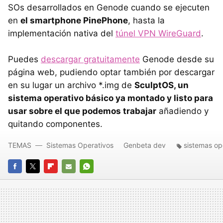
SOs desarrollados en Genode cuando se ejecuten
en
el smartphone PinePhone
, hasta la
implementación nativa del
túnel VPN WireGuard
.
Puedes
descargar gratuitamente
Genode desde su
página web, pudiendo optar también por descargar
en su lugar un archivo *.img de
SculptOS, un
sistema operativo básico ya montado y listo para
usar sobre el que podemos trabajar
añadiendo y
quitando componentes.
TEMAS
Sistemas Operativos
Genbeta dev
sistemas op
FACEBOOK
TWITTER
FLIPBOARD
E-
WHATSAPP
MAIL