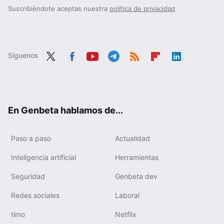
Suscribiéndote aceptas nuestra
política de privacidad
Síguenos
Twit
Fac
You
Tele
RSS
Flip
Link
ter
ebo
tub
gra
boa
edIn
ok
e
m
rd
En Genbeta hablamos de...
Paso a paso
Actualidad
Inteligencia artificial
Herramientas
Seguridad
Genbeta dev
Redes sociales
Laboral
timo
Netflix