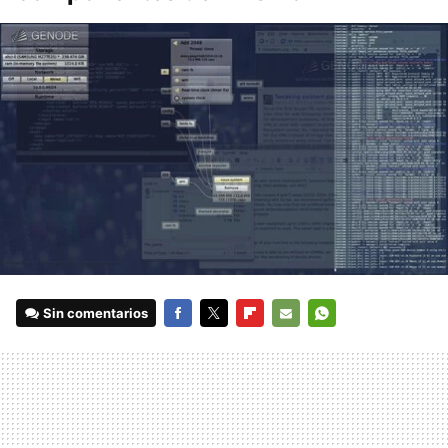
Sin comentarios
FACEBOOK
TWITTER
FLIPBOARD
E-
WHATSAPP
MAIL